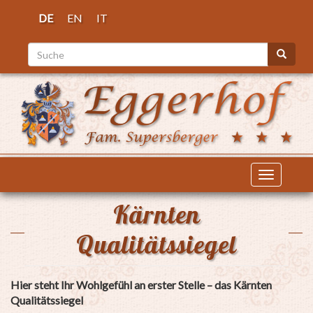
Direkt
DE
EN
IT
zum
Inhalt
Suche
Suche
Navigati
aktiviere
Kärnten
Qualitätssiegel
Hier steht Ihr Wohlgefühl an erster Stelle – das Kärnten
Qualitätssiegel