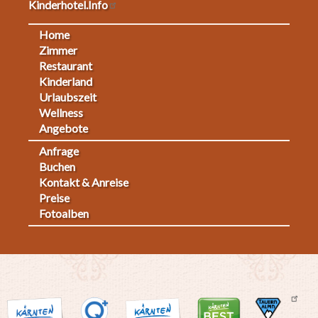
Kinderhotel.Info
Home
Footermenu
Zimmer
Restaurant
1
Kinderland
Urlaubszeit
Wellness
Angebote
Anfrage
Fußmenü
Buchen
Kontakt & Anreise
2
Preise
Fotoalben