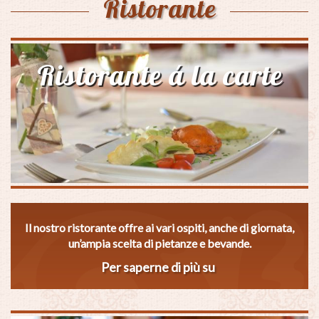
Ristorante
Ristorante á la carte
Il nostro ristorante offre ai vari ospiti, anche di giornata,
un’ampia scelta di pietanze e bevande.
Per saperne di più su
Ristorante
á
la