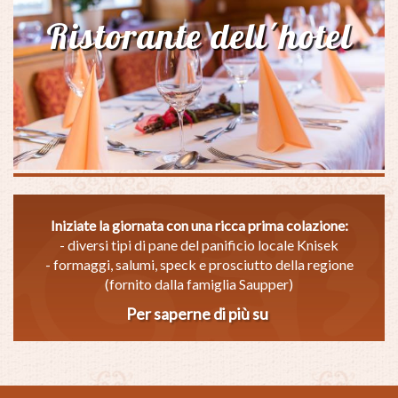
carte
Ristorante dell´hotel
Iniziate la giornata con una ricca prima colazione:
- diversi tipi di pane del panificio locale Knisek
- formaggi, salumi, speck e prosciutto della regione
(fornito dalla famiglia Saupper)
Per saperne di più su
Ristorante
dell
´hotel