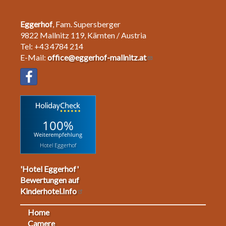
Eggerhof
, Fam. Supersberger
9822 Mallnitz 119, Kärnten / Austria
Tel: +43 4784 214
E-Mail:
office@eggerhof-mallnitz.at
100%
Weiterempfehlung
Hotel Eggerhof
'Hotel Eggerhof'
Bewertungen auf
Kinderhotel.Info
Home
Footermenu
Camere