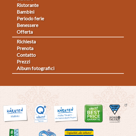
Ristorante
1
Bambini
Periodo ferie
Benessere
Offerta
Richiesta
Fußmenü
Prenota
Contatto
2
Prezzi
Album fotografici