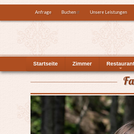
Direkt
Anfrage
Buchen
Unsere Leistungen
Top
zum
Inhalt
menu
Startseite
Zimmer
Restauran
+
F