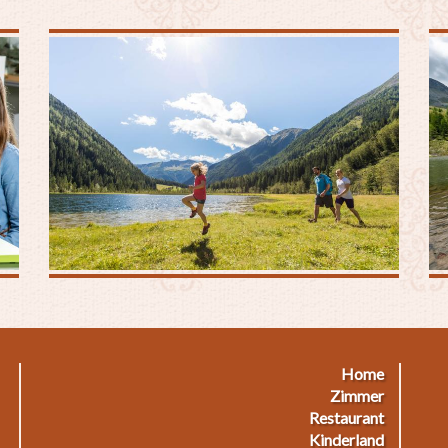
Home
Footermenu
F
Zimmer
Restaurant
1
2
Kinderland