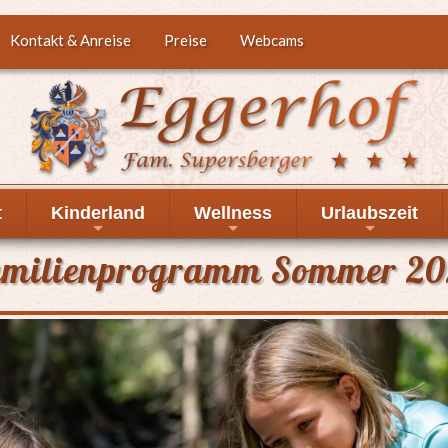
Kontakt & Anreise
Preise
Webcams
t
Kinderland
Wellness
Urlaubszeit
+
+
+
amilienprogramm Sommer 20