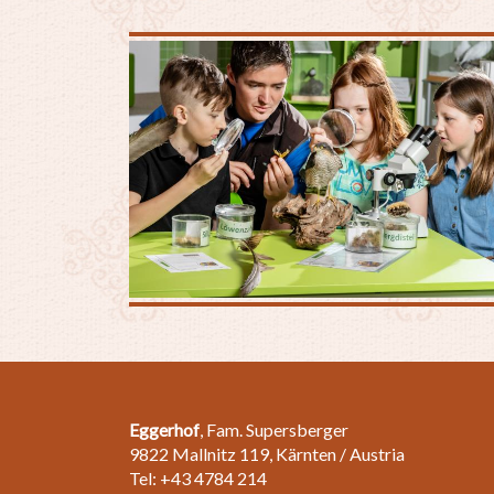
Eggerhof
, Fam. Supersberger
9822 Mallnitz 119, Kärnten / Austria
Tel: +43 4784 214