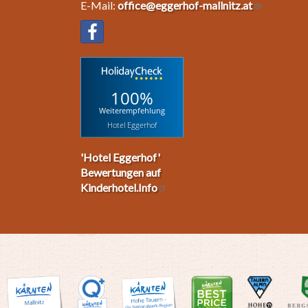
E-Mail:
office@eggerhof-mallnitz.at
100%
Weiterempfehlung
Hotel Eggerhof
'Hotel Eggerhof'
Bewertungen auf
Kinderhotel.Info