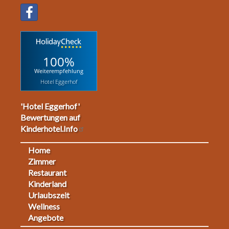
100%
Weiterempfehlung
Hotel Eggerhof
'Hotel Eggerhof'
Bewertungen auf
Kinderhotel.Info
Home
Footermenu
Zimmer
Restaurant
1
Kinderland
Urlaubszeit
Wellness
Angebote