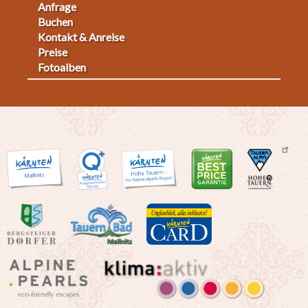
Anfrage
Fußmenü
Buchen
Kontakt & Anreise
2
Preise
Fotoalben