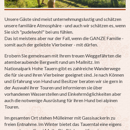
Unsere Gäste sind meist unternehmungslustig und schätzen
unsere familiäre Atmosphäre - und auch wir schätzen es, wenn
Sie sich "pudelwohl" bei uns fühlen.
Das ist meistens aber nur der Fall, wenn die GANZE Familie -
somit auch der geliebte Vierbeiner - mit dürfen.
Erobern Sie gemeinsam mit Ihrem treuen Weggefährten die
atemberaubende Bergwelt rund um Mallnitz. Im
Nationalpark Hohe Tauern gibt es zahlreiche Wanderwege
die für sie und ihren Vierbeiner geeignet sind. Je nach Können
und Erfahrung von Hund und Besitzer beraten wir sie gern in
der Auswahl ihrer Touren und informieren sie über
vorhandenen Wasserstellen und Einkehrmöglichkeiten aber
auch die notwenige Ausrüstung für ihren Hund bei alpinen
Touren.
Im gesamten Ort stehen Mülleimer mit Gassisackerln zu
freien Entnahme. Im Winter bietet das Tauerntal eine eigens