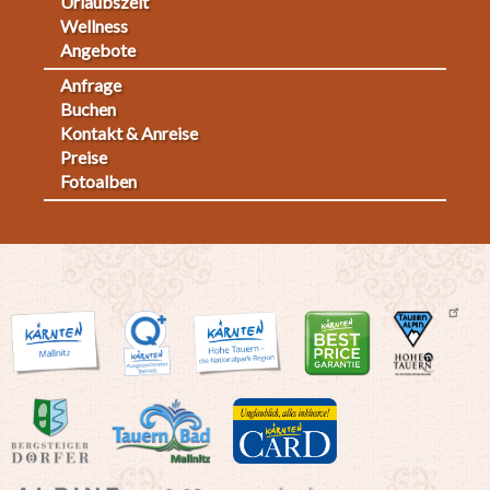
Urlaubszeit
Wellness
Angebote
Anfrage
Fußmenü
Buchen
Kontakt & Anreise
2
Preise
Fotoalben