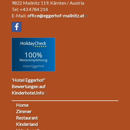
9822 Mallnitz 119, Kärnten / Austria
Tel: +43 4784 214
E-Mail:
office@eggerhof-mallnitz.at
100%
Weiterempfehlung
Hotel Eggerhof
'Hotel Eggerhof'
Bewertungen auf
Kinderhotel.Info
Home
Footermenu
Zimmer
Restaurant
1
Kinderland