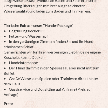
ausgewiesene Gassi Meile. Die Bäche und Seen in unserer
Umgebung überzeugen mit ihrer ausgezeichneten
Wasserqualität und laden zum Baden und Trinken ein.
Tierische Extras - unser "Hunde-Package"
• Begrüßungsleckerli
• Futter- und Wassernapf
• In den geräumigen Zimmern finden Sie und Ihr Hund
erholsamen Schlaf.
Gerne richten wir für ihren vierbeinigen Liebling eine eigene
Kuschelecke mit Decke
• Hundeinfomappe
• Der Hund darf mit in den Speisesaal, aber nicht mit zum
Buffet
• Große Wiese zum Spielen oder Trainieren direkt hinter
dem Haus
• Gassiservice und Dogsitting auf Anfrage (Preis auf
Anfrage)
Preis: